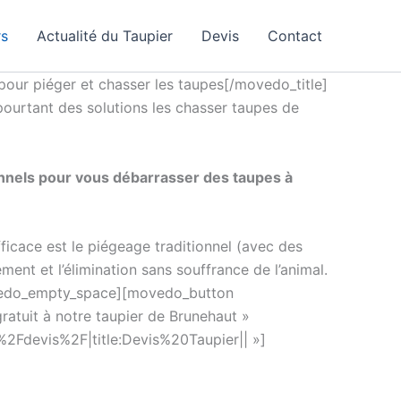
rs
Actualité du Taupier
Devis
Contact
pour piéger et chasser les taupes[/movedo_title]
 pourtant des solutions les chasser taupes de
onnels pour vous débarrasser des taupes à
ficace est le piégeage traditionnel (avec des
ment et l’élimination sans souffrance de l’animal.
ovedo_empty_space][movedo_button
atuit à notre taupier de Brunehaut »
%2Fdevis%2F|title:Devis%20Taupier|| »]