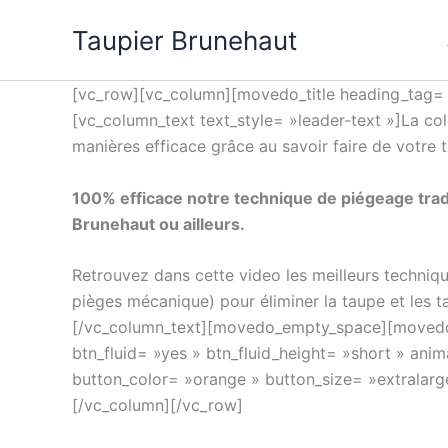
Aller
Roulette
Taupier Brunehaut
au
pas
contenu
de
stratégie
[vc_row][vc_column][movedo_title heading_tag= »h
de
[vc_column_text text_style= »leader-text »]La colo
perte
manières efficace grâce au savoir faire de votre 
Jeux
100% efficace notre technique de
piégeage trad
Pour
Brunehaut ou ailleurs.
Gagner
De
Retrouvez dans cette video les meilleurs techniqu
L'Argent
pièges mécanique) pour éliminer la taupe et les tau
Reel
[/vc_column_text][movedo_empty_space][movedo
Gratuit
btn_fluid= »yes » btn_fluid_height= »short » ani
2026
button_color= »orange » button_size= »extralar
Argent
[/vc_column][/vc_row]
Réel
: