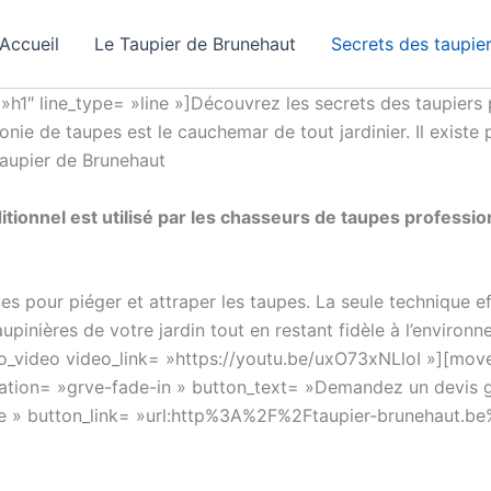
Accueil
Le Taupier de Brunehaut
Secrets des taupie
1″ line_type= »line »]Découvrez les secrets des taupiers 
nie de taupes est le cauchemar de tout jardinier. Il existe
taupier de Brunehaut
itionnel est utilisé par les chasseurs de taupes professi
es pour piéger et attraper les taupes. La seule technique ef
pinières de votre jardin tout en restant fidèle à l’environne
_video video_link= »https://youtu.be/uxO73xNLloI »][m
mation= »grve-fade-in » button_text= »Demandez un devis gr
ge » button_link= »url:http%3A%2F%2Ftaupier-brunehaut.be