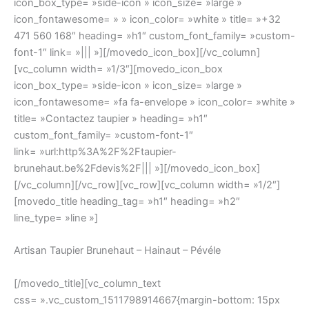
icon_box_type= »side-icon » icon_size= »large »
d'un
icon_fontawesome= » » icon_color= »white » title= »+32
jeu
471 560 168″ heading= »h1″ custom_font_family= »custom-
amusant
font-1″ link= »||| »][/movedo_icon_box][/vc_column]
et
[vc_column width= »1/3″][movedo_icon_box
idiot
icon_box_type= »side-icon » icon_size= »large »
avec
icon_fontawesome= »fa fa-envelope » icon_color= »white »
autant
title= »Contactez taupier » heading= »h1″
de
custom_font_family= »custom-font-1″
chances
link= »url:http%3A%2F%2Ftaupier-
de
brunehaut.be%2Fdevis%2F||| »][/movedo_icon_box]
gagner,
[/vc_column][/vc_row][vc_row][vc_column width= »1/2″]
essayez-
[movedo_title heading_tag= »h1″ heading= »h2″
le.
line_type= »line »]
Roulette
En
Artisan Taupier Brunehaut – Hainaut – Pévéle
Ligne
Gratuit
[/movedo_title][vc_column_text
2026
css= ».vc_custom_1511798914667{margin-bottom: 15px