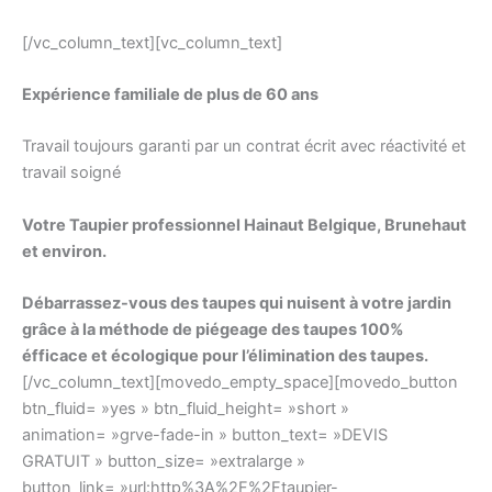
également
à
[/vc_column_text][vc_column_text]
construire
un
Expérience familiale de plus de 60 ans
casino
Travail toujours garanti par un contrat écrit
avec réactivité et
complet
travail soigné
sur
place,
Votre Taupier professionnel Hainaut Belgique, Brunehaut
en
et environ.
attendant
les
Débarrassez-vous des taupes qui nuisent à votre jardin
approbations
grâce à la méthode de piégeage des taupes 100%
réglementaires.
éfficace et écologique pour l’élimination des taupes.
Casino
[/vc_column_text][movedo_empty_space][movedo_button
Bonus
btn_fluid= »yes » btn_fluid_height= »short »
Sans
animation= »grve-fade-in » button_text= »DEVIS
Dépôt
GRATUIT » button_size= »extralarge »
50
button_link= »url:http%3A%2F%2Ftaupier-
€