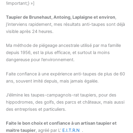
À
!important;} »]
Essayer
En
Taupier de Brunehaut, Antoing, Laplaigne et environ
,
Direct
j’interviens rapidement, mes résultats anti-taupes sont déjà
-
visible après 24 heures.
C'est
le
Ma méthode de piégeage ancestrale utilisé par ma famille
bookmaker
depuis 1956, est la plus efficace, et surtout la moins
de
dangereuse pour l’environnement.
détail
le
Faite confiance à une expérience anti-taupes de plus de 60
plus
ans, souvent imité depuis, mais jamais égalée.
proche
de
J’élimine les taupes-campagnols-rat taupiers, pour des
Chicago,
hippodromes, des golfs, des parcs et châteaux, mais aussi
et
des entreprises et particuliers.
Hawthorne
se
Faite le bon choix et confiance à un artisan taupier et
prépare
maitre taupier
, agréé par
L’
E.I.T.R.N
.