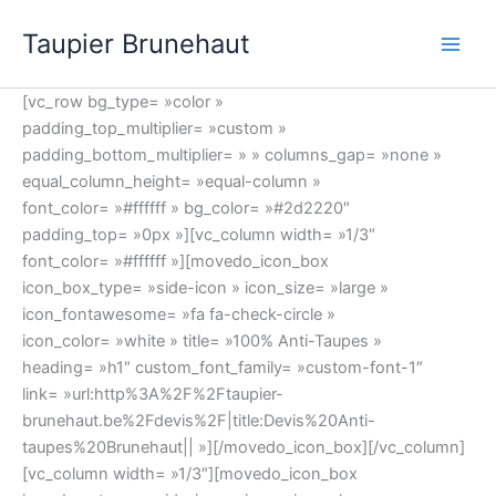
Aller
Meilleur
Taupier Brunehaut
au
casinos
contenu
du
monde
[vc_row bg_type= »color »
padding_top_multiplier= »custom »
Meilleur
padding_bottom_multiplier= » » columns_gap= »none »
Casino
equal_column_height= »equal-column »
En
font_color= »#ffffff » bg_color= »#2d2220″
Ligne
padding_top= »0px »][vc_column width= »1/3″
Belgique
font_color= »#ffffff »][movedo_icon_box
2026
icon_box_type= »side-icon » icon_size= »large »
Le
icon_fontawesome= »fa fa-check-circle »
Classement
icon_color= »white » title= »100% Anti-Taupes »
Fiable
:
heading= »h1″ custom_font_family= »custom-font-1″
Si
link= »url:http%3A%2F%2Ftaupier-
vous
brunehaut.be%2Fdevis%2F|title:Devis%20Anti-
voulez
taupes%20Brunehaut|| »][/movedo_icon_box][/vc_column]
faire
[vc_column width= »1/3″][movedo_icon_box
l'expérience