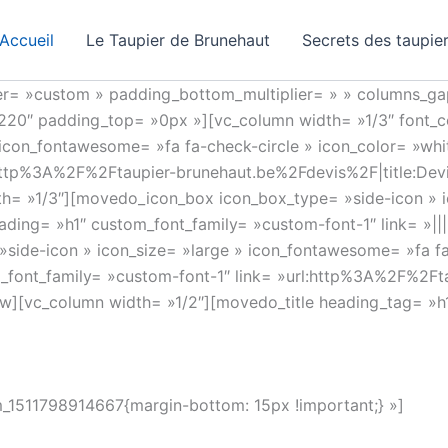
Accueil
Le Taupier de Brunehaut
Secrets des taupie
er= »custom » padding_bottom_multiplier= » » columns_g
2220″ padding_top= »0px »][vc_column width= »1/3″ font_c
 icon_fontawesome= »fa fa-check-circle » icon_color= »whit
:http%3A%2F%2Ftaupier-brunehaut.be%2Fdevis%2F|title:De
h= »1/3″][movedo_icon_box icon_box_type= »side-icon » i
eading= »h1″ custom_font_family= »custom-font-1″ link= »
side-icon » icon_size= »large » icon_fontawesome= »fa fa
m_font_family= »custom-font-1″ link= »url:http%3A%2F%2Ft
][vc_column width= »1/2″][movedo_title heading_tag= »h1″
m_1511798914667{margin-bottom: 15px !important;} »]