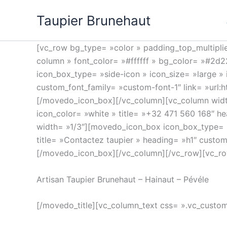
Aller
Meilleur
Taupier Brunehaut
au
casinos
contenu
du
monde
[vc_row bg_type= »color » padding_top_multipli
column » font_color= »#ffffff » bg_color= »#2d
Meilleur
icon_box_type= »side-icon » icon_size= »large »
Casino
custom_font_family= »custom-font-1″ link= »url
En
[/movedo_icon_box][/vc_column][vc_column widt
Ligne
icon_color= »white » title= »+32 471 560 168″ h
Belgique
width= »1/3″][movedo_icon_box icon_box_type= »
2026
title= »Contactez taupier » heading= »h1″ custo
Le
[/movedo_icon_box][/vc_column][/vc_row][vc_row
Classement
Fiable
:
Artisan Taupier Brunehaut – Hainaut – Pévéle
Si
vous
[/movedo_title][vc_column_text css= ».vc_custo
voulez