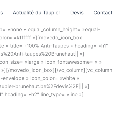
rs
Actualité du Taupier
Devis
Contact
ap= »none » equal_column_height= »equal-
olor= »#ffffff »][movedo_icon_box
e » title= »100% Anti-Taupes » heading= »h1″
vis%20Anti-taupes%20Brunehaut|| »]
con_size= »large » icon_fontawesome= » »
||| »][/movedo_icon_box][/vc_column][vc_column
-envelope » icon_color= »white »
aupier-brunehaut.be%2Fdevis%2F||| »]
 heading= »h2″ line_type= »line »]