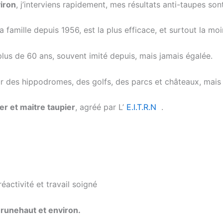
iron
, j’interviens rapidement, mes résultats anti-taupes son
famille depuis 1956, est la plus efficace, et surtout la m
lus de 60 ans, souvent imité depuis, mais jamais égalée.
r des hippodromes, des golfs, des parcs et châteaux, mais a
ier et maitre taupier
, agréé par
L’
E.I.T.R.N
.
éactivité et travail soigné
Brunehaut et environ.