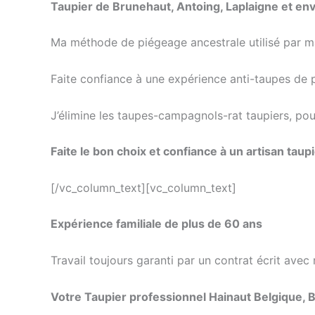
Taupier de Brunehaut, Antoing, Laplaigne et env
faire
l'expérience
Ma méthode de piégeage ancestrale utilisé par ma 
d'un
jeu
Faite confiance à une expérience anti-taupes de p
amusant
et
J’élimine les taupes-campagnols-rat taupiers, pou
idiot
avec
Faite le bon choix et confiance à un artisan taup
autant
de
[/vc_column_text][vc_column_text]
chances
de
Expérience familiale de plus de 60 ans
gagner,
essayez-
Travail toujours garanti par un contrat écrit
avec r
le.
Roulette
Votre Taupier professionnel Hainaut Belgique, 
En